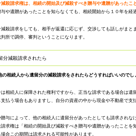
分減殺請求権は、相続の開始及び減殺すべき贈与や遺贈があったこ
贈与や遺贈があったことを知らなくても、相続開始から１０年を経
分減殺請求をしても、相手が返還に応じず、交渉しても話しがまとま
裁判所で調停、審判ということになります。
留分減殺請求されたら
他の相続人から遺留分の減殺請求をされたらどうすればいいのでし
分は相続人に保障された権利ですから、正当な請求である場合は遺
ら支払う場合もありますし、自分の資産の中から現金や不動産で支
や贈与によって、他の相続人に遺留分があったとしても請求されな
殺請求権は「相続の開始及び減殺すべき贈与や遺贈があったことを
る場合この期間は請求される可能性があります。