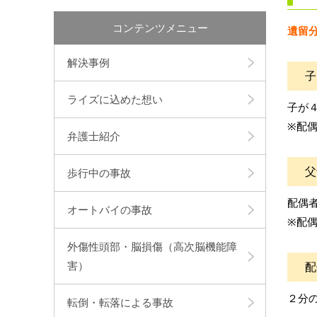
コンテンツメニュー
遺留
解決事例
子
ライズに込めた想い
子が
※配
弁護士紹介
父
歩行中の事故
配偶
オートバイの事故
※配
外傷性頭部・脳損傷（高次脳機能障
害）
配
２分
転倒・転落による事故