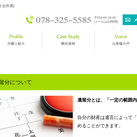
士会所属)
平日9:00-18:00
(メールは24時間)
留分について
遺留分とは、「一定の範囲内
自分の財産は遺言によって「
めることができます。