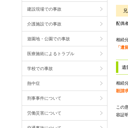
建設現場での事故
兄
配偶
介護施設での事故
遊園地・公園での事故
相続
「遺
医療施術によるトラブル
遺
学校での事故
相続
熱中症
殺請
刑事事件について
この
労働災害について
容証
交通事故について